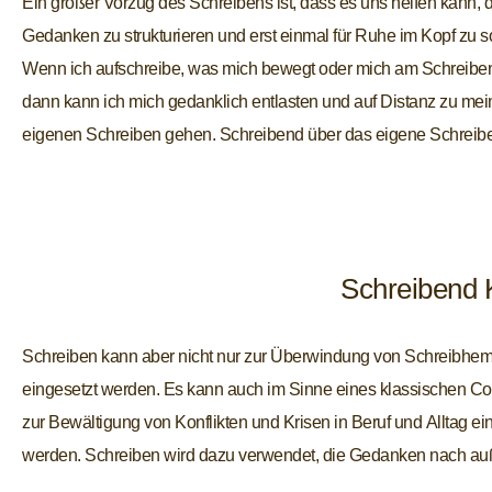
Ein großer Vorzug des Schreibens ist, dass es uns helfen kann, 
nachzudenken, führt zu einem Perspektiv­wechsel und damit ver
Gedanken zu strukturieren und erst einmal für Ruhe im Kopf zu s
Wenn ich aufschreibe, was mich bewegt oder mich am Schreiben
dann kann ich mich gedanklich entlasten und auf Distanz zu me
eigenen Schreiben gehen. Schreibend über das eigene Schreib
Schreibend K
Schreiben kann aber nicht nur zur Überwindung von Schreibhe
transportieren und Konflikte transparent zu machen. Durch r
eingesetzt werden. Es kann auch im Sinne eines klassischen C
Schreiben entwickeln Sie selbst Lösungen, die Ihnen als Grundlage
zur Bewältigung von Konflikten und Krisen in Beruf und Alltag ei
werden. Schreiben wird dazu verwendet, die Gedanken nach au