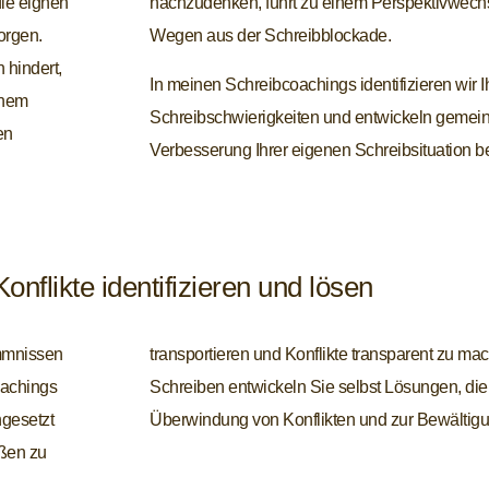
die eignen
bunden zu
orgen.
Wegen aus der Schreibblockade.
 hindert,
In meinen Schreibcoachings identifizieren wir I
inem
Schreibschwierigkeiten und entwickeln gemein
en
Verbesserung Ihrer eigenen Schreibsituation be
onflikte identifizieren und lösen
mmnissen
eflexives
oachings
 für die
ngesetzt
Überwindung von Konflikten und zur Bewältigu
ßen zu